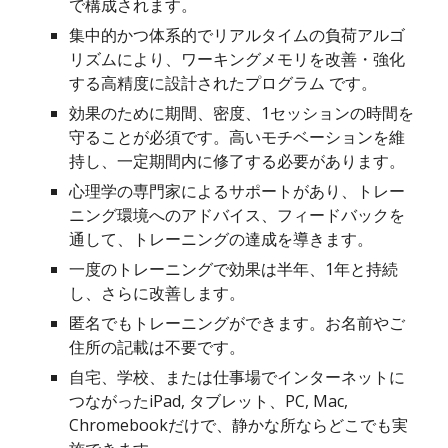
で構成されます。
集中的かつ体系的
でリアルタイムの
負荷アルゴ
リズムにより、ワーキングメモリを改善・強化
する高精度に設計されたプログラム です。
効果のために期間、密度、1セッションの時間を
守ることが必須です。高いモチベーションを維
持し、一定期間内に修了する必要があります。
心理学の専門家によるサポートがあり、トレー
ニング環境へのアドバイス、フィードバックを
通して、トレーニングの達成を導きます。
一度のトレーニングで効果は半年、1年と持続
し、さらに改善します。
匿名でもトレーニングができます。お名前やご
住所の記載は不要です。
自宅、学校、または仕事場
でインターネットに
つながった
iPad, タブレット、PC, Mac,
Chromebook
だけで
、静かな所ならど
こ
でも実