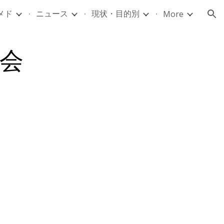
メド
ニュース
現状・目的別
More
ion
総会