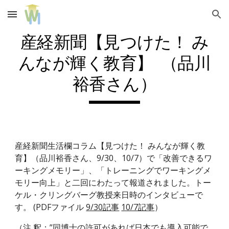
Skip to main content
Skip to navigation
産経新聞【見つけた！ み
んなが輝く教育】  （品川
裕香さん）
産経新聞生活欄コラム【見つけた！ みんなが輝く教
育】（品川裕香さん、9/30、10/7）で「改善できるワ
ーキングメモリー」、「トレーニングでワーキングメ
モリー向上」と二回にわたって報道されました。トー
ケル・クリングバーグ教授来日時のインタビューで
す。 (PDFファイル 
9/30記事
10/7記事
）
（注 釈：”同博士の許可があれば日本でも導入可能で